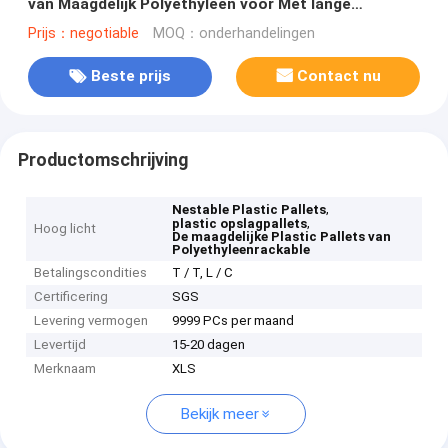
van Maagdelijk Polyethyleen voor Met lange
levensuur worden gemaakt
Prijs：negotiable
MOQ：onderhandelingen
Beste prijs
Contact nu
Productomschrijving
,
Nestable Plastic Pallets
,
plastic opslagpallets
Hoog licht
De maagdelijke Plastic Pallets van
Polyethyleenrackable
Betalingscondities
T / T, L / C
Certificering
SGS
Levering vermogen
9999 PCs per maand
Levertijd
15-20 dagen
Merknaam
XLS
Bekijk meer