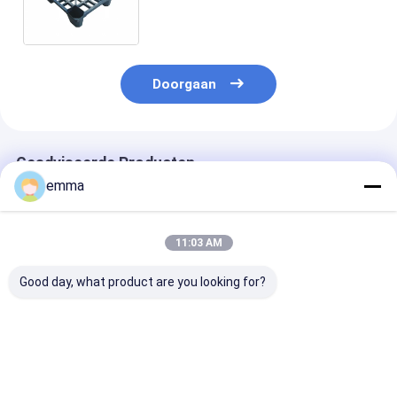
lange levensuur worden gemaakt
Doorgaan
Geadviseerde Producten
emma
11:03 AM
Good day, what product are you looking for?
Stapelbare
4- De manier
Zwarte Stapel
HDPE/PP-plastieken
recycleerde hoog
Plastic
pallet met vier
Stapelbare Plastic
Pallets48x40“
kanten 2000 kg
Pallets - het
Materiële
laadvermogen
Materiaal van het
Uitstekende B
Beste prijs
Beste prijs
Beste pri