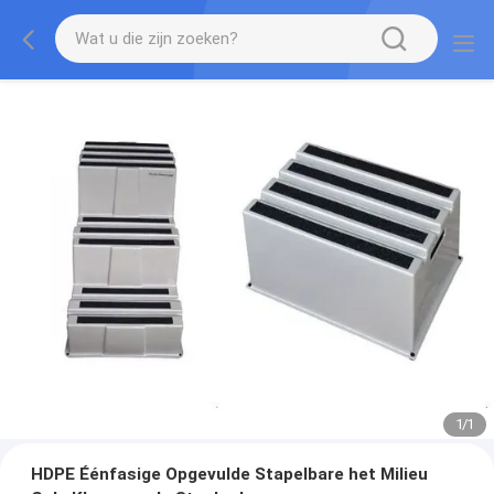
1
/
1
HDPE Éénfasige Opgevulde Stapelbare het Milieu