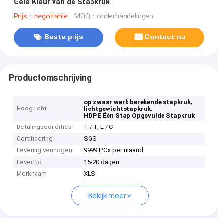
Gele Kleur van de Stapkruk
Prijs：negotiable
MOQ：onderhandelingen
Beste prijs
Contact nu
Productomschrijving
,
op zwaar werk berekende stapkruk
Hoog licht
,
lichtgewichtstapkruk
HDPE Één Stap Opgevulde Stapkruk
Betalingscondities
T / T, L / C
Certificering
SGS
Levering vermogen
9999 PCs per maand
Levertijd
15-20 dagen
Merknaam
XLS
Bekijk meer