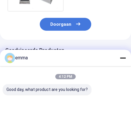
de Stapkruk
Doorgaan
Geadviseerde Producten
emma
4:12 PM
Good day, what product are you looking for?
Ronde, twee-stap,
12 inch plastic step
500 lbs capaci
15", stap en slot
stool met een
Plastic stap k
wielen, 300 lb
draagvermogen van
37.5cm breed 
capaciteit, rood
225 kg
niet-glijdende
loopvlakken
Beste prijs
Beste prijs
Beste pri