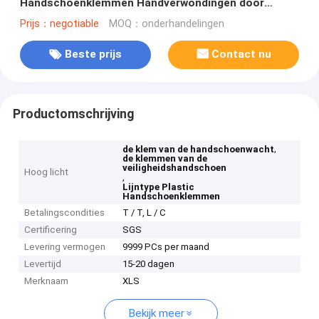
Handschoenklemmen Handverwondingen door
Handschoenen dichtbij Te houden
Prijs：negotiable
MOQ：onderhandelingen
Beste prijs
Contact nu
Productomschrijving
,
de klem van de handschoenwacht
de klemmen van de
veiligheidshandschoen
Hoog licht
,
Lijntype Plastic
Handschoenklemmen
Betalingscondities
T / T, L / C
Certificering
SGS
Levering vermogen
9999 PCs per maand
Levertijd
15-20 dagen
Merknaam
XLS
Bekijk meer