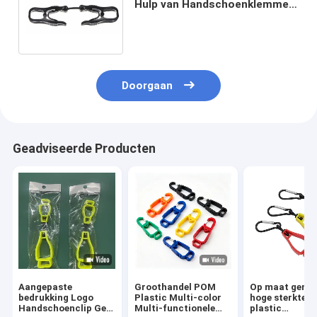
Hulp van Handschoenklemmen
Handverwondingen door
Handschoenen dichtbij Te
houden
Doorgaan
Geadviseerde Producten
Aangepaste
Groothandel POM
Op maat gema
bedrukking Logo
Plastic Multi-color
hoge sterkte 
Handschoenclip Gele
Multi-functionele
plastic