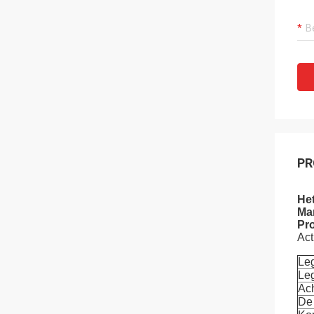
PR
He
Mar
Pr
Act
Le
Le
Ach
De