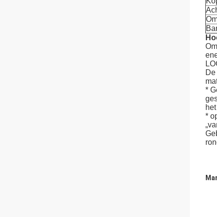
Kop
Ac
Om
Ba
Hoo
Om 
ene
LO
De 
mat
* G
ges
het
* o
„va
Geb
ron
Mar