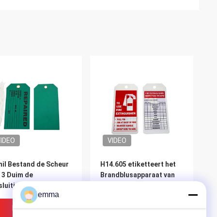
IDEO
VIDEO
il Bestand de Scheur
H14.605 etiketteert het
 3 Duim de
Brandblusapparaat van
sluitingsmarkeringen
Pvc Cardstock Plastic
emma
 de Hoogte
Hangtag
rijfsveiligheid
Beste Prijs
Beste Prijs