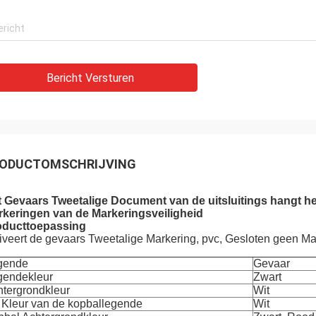
Bericht Versturen
ODUCTOMSCHRIJVING
t Gevaars Tweetalige Document van de uitsluitings hangt 
keringen van de Markeringsveiligheid
oducttoepassing
iveert de gevaars Tweetalige Markering, pvc, Gesloten geen Mate
gende
Gevaar
gendekleur
Zwart
tergrondkleur
Wit
 Kleur van de kopballegende
Wit