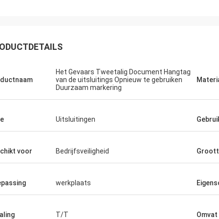
Grainger
stekende kwaliteit en de oprechte
ODUCTDETAILS
 de redelijke prijs en de kosten met
sche innovatie, verstrekken
Het Gevaars Tweetalig Document Hangtag
sionele、 wetenschappelijke
oductnaam
van de uitsluitings Opnieuw te gebruiken
Materi
Duurzaam markering
s、 diversificatie en
eidenheden van producten.
e
Uitsluitingen
Gebrui
chikt voor
Bedrijfsveiligheid
Groot
passing
werkplaats
Eigens
aling
T/T
Omvat