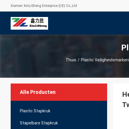
Xiamen XinLiSheng Enterprise (I/E) Co.,Ltd
Pl
Thuis
/
Plastic Veiligheidsmarker
Alle Producten
He
Tw
Plastic Stapkruk
Stapelbare Stapkruk