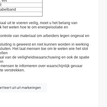
 Wit
R
Kabelband
l uit te voeren veilig, moet u het belang van
k het weten hoe te om energieisolatie en
 controle van materiaal om arbeiders tegen ongeval en
tsluiting is geweest en niet kunnen worden in werking
luiten. Het laat mensen toe om te weten wie het slot
ellen
 taal van de veiligheidswaarschuwing en ook de spatie
en
mensen te informeren over waarschijnlijk gevaar
te verstrekken.
ketteert uit uit markeringen