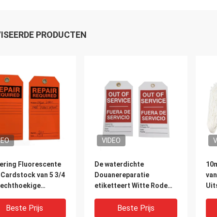
ISEERDE PRODUCTEN
DEO
VIDEO
V
ering Fluorescente
De waterdichte
10m
 Cardstock van 5 3/4
Douanereparatie
van
Rechthoekige
etiketteert Witte Rode
Uit
uitings Plastic
Markering Out-of-
van
gheid
service Fuera DE Servicio
Bed
Beste Prijs
Beste Prijs