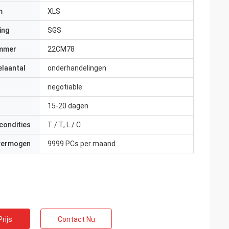
m
XLS
ing
SGS
mmer
22CM78
elaantal
onderhandelingen
negotiable
15-20 dagen
condities
T / T, L / C
 vermogen
9999 PCs per maand
rijs
Contact Nu