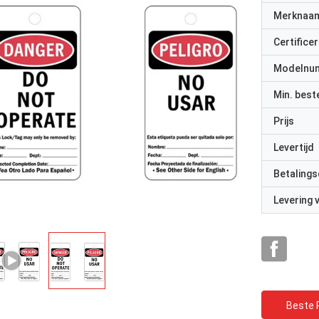
Merknaa
Certificer
Modelnu
Min. best
Prijs
Levertijd
Betalings
Levering
Beste P