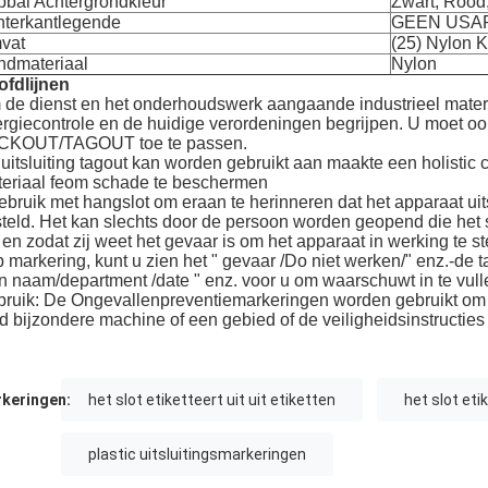
bal Achtergrondkleur
Zwart, Rood,
hterkantlegende
GEEN USA
vat
(25) Nylon 
ndmateriaal
Nylon
fdlijnen
de dienst en het onderhoudswerk aangaande industrieel materiaa
rgiecontrole en de huidige verordeningen begrijpen. U moet oo
CKOUT/TAGOUT toe te passen.
uitsluiting tagout kan worden gebruikt aan maakte een holistic
eriaal feom schade te beschermen
ebruik met hangslot om eraan te herinneren dat het apparaat ui
teld. Het kan slechts door de persoon worden geopend die het s
 en zodat zij weet het gevaar is om het apparaat in werking te st
p markering, kunt u zien het " gevaar /Do niet werken/" enz.-de
n naam/department /date " enz. voor u om waarschuwt in te vull
ruik: De Ongevallenpreventiemarkeringen worden gebruikt om 
d bijzondere machine of een gebied of de veiligheidsinstructies 
keringen:
het slot etiketteert uit uit etiketten
het slot eti
plastic uitsluitingsmarkeringen