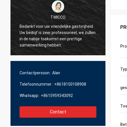
TWICCO
Bedankt voor uw vriendelijke gastvrijheid.
De uit
PR
Uw bedrijf is zeer professioneel, we zullen
dienst,
in de nabije toekomst een prettige
techni
samenwerking hebben.
profes
Pr
beheer
versch
Typ
Contactpersoon :
Alan
Telefoonnummer :
+8618150108908
ges
Whatsapp :
+8615959343092
Toe
Contact
Bet