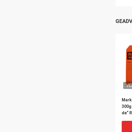
GEADV
VI
Mark
300g
de“ 
Uitsl
Veili