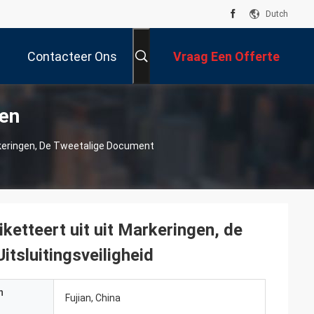
Dutch
Contacteer Ons
Vraag Een Offerte
ten
Aan
rkeringen, De Tweetalige Document
ketteert uit uit Markeringen, de
tsluitingsveiligheid
n
Fujian, China