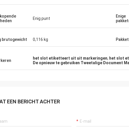
kopende
Enige
Enig punt
nheden
pakket
g brutogewicht
0,116 kg
Pakket
het slot etiketteert uit uit markeringen
,
het slot et
keren
De opnieuw te gebruiken Tweetalige Document Mar
AT EEN BERICHT ACHTER