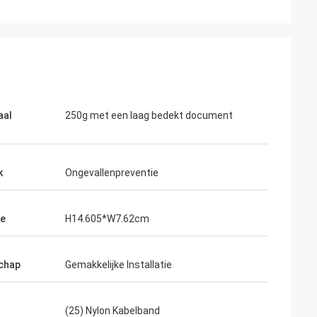
aal
250g met een laag bedekt document
k
Ongevallenpreventie
te
H14.605*W7.62cm
chap
Gemakkelijke Installatie
(25) Nylon Kabelband