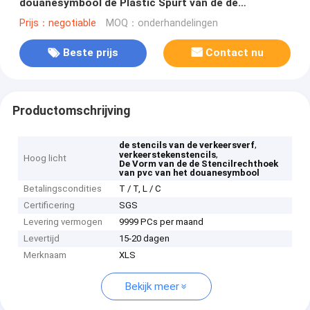
douanesymbool de Plastic Spurt van de de
Rechthoekvorm Stencil van de Tekeningsverf
Prijs：negotiable
MOQ：onderhandelingen
Beste prijs
Contact nu
Productomschrijving
,
de stencils van de verkeersverf
,
verkeerstekenstencils
Hoog licht
De Vorm van de de Stencilrechthoek
van pvc van het douanesymbool
Betalingscondities
T / T, L / C
Certificering
SGS
Levering vermogen
9999 PCs per maand
Levertijd
15-20 dagen
Merknaam
XLS
Bekijk meer