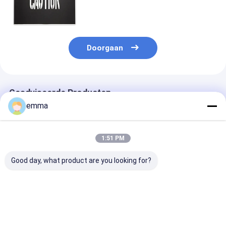
Rechthoekvorm Stencil van de
Tekeningsverf
Doorgaan
Geadviseerde Producten
emma
1:51 PM
Good day, what product are you looking for?
PVC-stensil zwart
Op maat gedrukt
Op Maat Bedru
nummer en letter
PVC-stensil Zwarte
Rolstoel Sjabl
stensil voor het
letters en nummers
PVC Sjabloon 
schilderen kunststof
stensel Die Cutting
Handicap Verf
stensil
stensel
Sjablonen
Beste prijs
Beste prijs
Beste pri