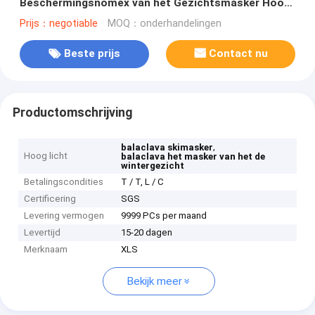
Beschermingsnomex van het Gezichtsmasker Hoofd
Witte Balaclava
Prijs：negotiable
MOQ：onderhandelingen
Beste prijs
Contact nu
Productomschrijving
,
balaclava skimasker
Hoog licht
balaclava het masker van het de
wintergezicht
Betalingscondities
T / T, L / C
Certificering
SGS
Levering vermogen
9999 PCs per maand
Levertijd
15-20 dagen
Merknaam
XLS
Bekijk meer