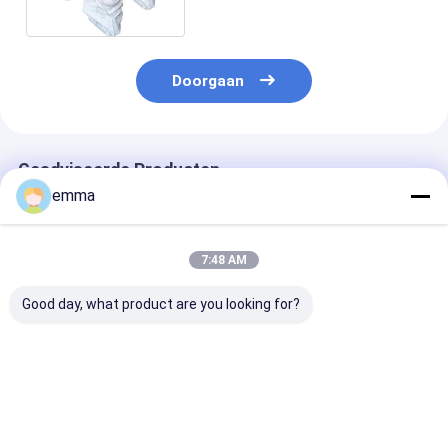
Hoofd Witte Balaclava
Doorgaan
Geadviseerde Producten
emma
7:48 AM
Good day, what product are you looking for?
Custom Split Double
De Plankensteunen
Het enige Staa
Milk Tea Cup Neem
16 van het
Metaal Vlakke 
weg Plastic Cup met
staalmetaal Met een
1,06 Pond
deksel
laag bedekt
Verschepend
Maatpoeder
Gewicht
Beste prijs
Beste prijs
Beste pri
beëindigen Witte
Boltless/Klink