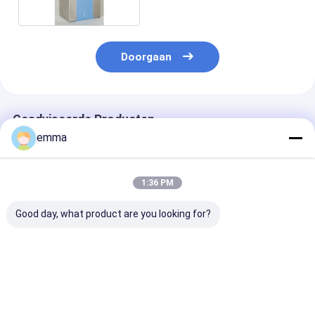
de Modieuze Stijl
Doorgaan
Geadviseerde Producten
emma
1:36 PM
Good day, what product are you looking for?
Modern voor Acryl
Grote doorzichtige
Pas acrylaatd
Opbergdoos voor
plastic opbergdoos
met deksel aan
Thuis, Kantoor &
voor verpakking en
display, helder
Badkamer Bureau
opslag Transparante
plastic vierka
Opslag
plastic koffer voor
kubus
Beste prijs
Beste prijs
Beste pri
verpakking