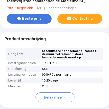
roestvrij staalhandschoen de Modieuze Stijl
Prijs：negotiable
MOQ：onderhandelingen
Beste prijs
Contact nu
Productomschrijving
,
beschikbare handschoenautomaat
Hoog licht
de muur zette beschikbare
handschoenautomaat op
Betalingscondities
T / T, L / C
Certificering
SGS
Levering vermogen
9999 PCs per maand
Levertijd
15-20 dagen
Merknaam
XLS
Bekijk meer