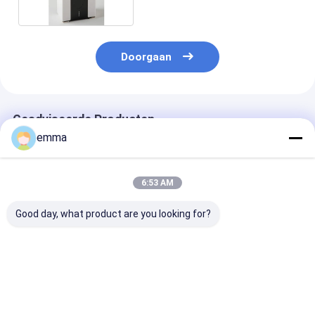
Rek Moderne Stijl vouwen
Doorgaan
Geadviseerde Producten
emma
6:53 AM
Good day, what product are you looking for?
Modern voor Acryl
Grote doorzichtige
Pas acrylaatd
Opbergdoos voor
plastic opbergdoos
met deksel aan
Thuis, Kantoor &
voor verpakking en
display, helder
Badkamer Bureau
opslag Transparante
plastic vierka
Opslag
plastic koffer voor
kubus
Beste prijs
Beste prijs
Beste pri
verpakking