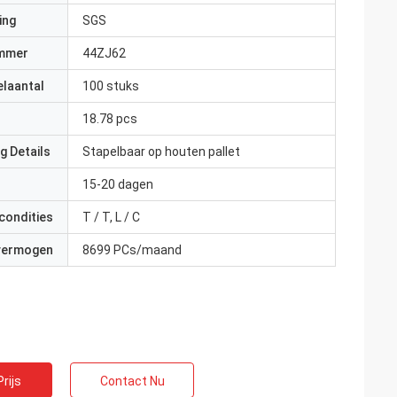
ing
SGS
mmer
44ZJ62
elaantal
100 stuks
18.78 pcs
g Details
Stapelbaar op houten pallet
15-20 dagen
condities
T / T, L / C
 vermogen
8699 PCs/maand
rijs
Contact Nu