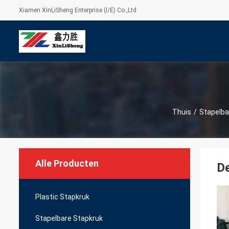
Xiamen XinLiSheng Enterprise (I/E) Co.,Ltd
Thuis
/
Stapelba
Alle Producten
De
Plastic Stapkruk
Stapelbare Stapkruk