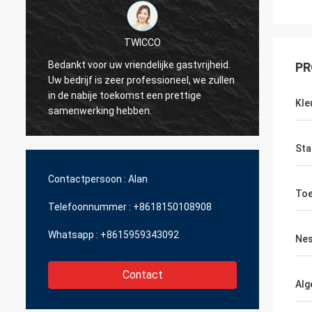
TWICCO
Bedankt voor uw vriendelijke gastvrijheid.
De uit
PR
Uw bedrijf is zeer professioneel, we zullen
dienst,
in de nabije toekomst een prettige
techni
Kle
samenwerking hebben.
profes
beheer
versch
Sta
Contactpersoon :
Alan
To
Telefoonnummer :
+8618150108908
Whatsapp :
+8615959343092
Nes
Contact
Alg