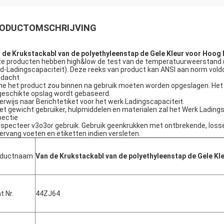
ODUCTOMSCHRIJVING
 de Krukstackabl van de polyethyleenstap de Gele Kleur voor Hoog 
e producten hebben high&low de test van de temperatuurweerstand (- 
d-Ladingscapaciteit). Deze reeks van product kan ANSI aan norm vold
dacht
he het product zou binnen na gebruik moeten worden opgeslagen. Het h
geschikte opslag wordt gebaseerd.
Verwijs naar Berichtetiket voor het werk Ladingscapaciteit.
Het gewicht gebruiker, hulpmiddelen en materialen zal het Werk Ladings
pectie
Inspecteer v3o3or gebruik. Gebruik geenkrukken met ontbrekende, losse,
Vervang voeten en etiketten indien versleten.
oductnaam
Van de Krukstackabl van de polyethyleenstap de Gele Kl
t Nr.
44ZJ64