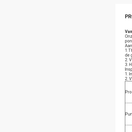
PR
Van
Onz
pon
Aan
1.T
de 
2. 
3. 
Ins
1. 
2. 
Pr
Pun