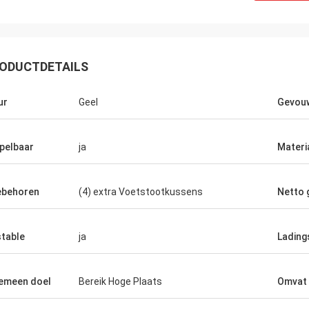
Grainger
stekende kwaliteit en de oprechte
ODUCTDETAILS
 de redelijke prijs en de kosten met
sche innovatie, verstrekken
ur
Geel
Gevou
sionele、 wetenschappelijke
s、 diversificatie en
eidenheden van producten.
pelbaar
ja
Materi
ebehoren
(4) extra Voetstootkussens
Netto 
table
ja
Lading
emeen doel
Bereik Hoge Plaats
Omvat