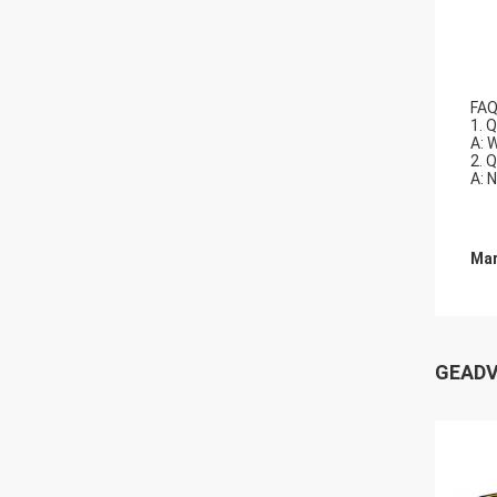
FA
1. 
A: 
2. 
A: 
Mar
GEADV