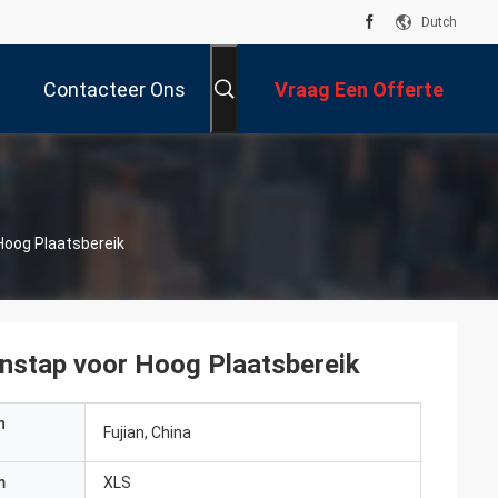
Dutch
Contacteer Ons
Vraag Een Offerte
Aan
Hoog Plaatsbereik
enstap voor Hoog Plaatsbereik
n
Fujian, China
m
XLS