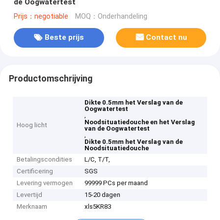
de Oogwatertest
Prijs：negotiable
MOQ：Onderhandeling
Beste prijs
Contact nu
Productomschrijving
Dikte 0.5mm het Verslag van de
Oogwatertest
,
Noodsituatiedouche en het Verslag
Hoog licht
van de Oogwatertest
,
Dikte 0.5mm het Verslag van de
Noodsituatiedouche
Betalingscondities
L/C, T/T,
Certificering
SGS
Levering vermogen
99999 PCs per maand
Levertijd
15-20 dagen
Merknaam
xls5KR83