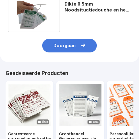
Dikte 0.5mm
Noodsituatiedouche en het
Verslag van de
Oogwatertest
Doorgaan
Geadviseerde Producten
Gepresteerde
Groothandel
Persoonlijke
patroonhangetiketten
Gepersonaliseerde
waterdichte P