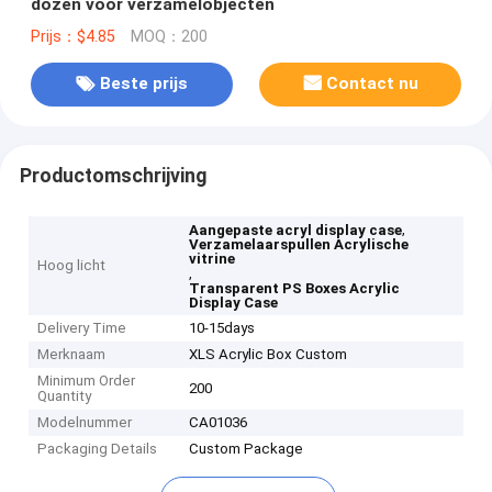
dozen voor verzamelobjecten
Prijs：$4.85
MOQ：200
Beste prijs
Contact nu
Productomschrijving
,
Aangepaste acryl display case
Verzamelaarspullen Acrylische
vitrine
Hoog licht
,
Transparent PS Boxes Acrylic
Display Case
Delivery Time
10-15days
Merknaam
XLS Acrylic Box Custom
Minimum Order
200
Quantity
Modelnummer
CA01036
Packaging Details
Custom Package