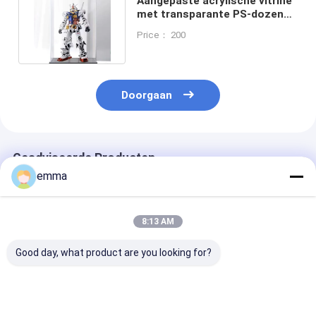
Aangepaste acrylische vitrine
met transparante PS-dozen
voor verzamelobjecten
Price： 200
Doorgaan
Geadviseerde Producten
emma
8:13 AM
Good day, what product are you looking for?
Modern voor Acryl
Grote doorzichtige
Pas acrylaatd
Opbergdoos voor
plastic opbergdoos
met deksel aan