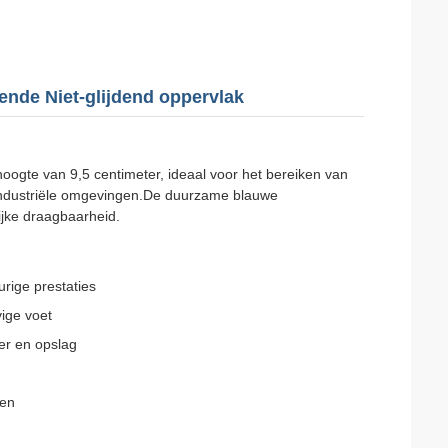
ende Niet-glijdend oppervlak
hoogte van 9,5 centimeter, ideaal voor het bereiken van
 industriële omgevingen.De duurzame blauwe
lijke draagbaarheid.
rige prestaties
vige voet
er en opslag
nen