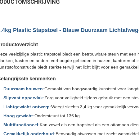
ODUCTOMSCHRIJVING
.4kg Plastic Stapstoel - Blauw Duurzaam Lichtafweg
roductoverzicht
eze veelzijdige plastic trapstoel biedt een betrouwbare steun met een 
lanken, kasten en andere verhoogde gebieden in huizen, kantoren of
unststofconstructie biedt sterkte terwijl het licht blijft voor een gemakke
elangrijkste kenmerken
Duurzaam bouwen:
Gemaakt van hoogwaardig kunststof voor langdu
Slipvast oppervlak:
Zorg voor veiligheid tijdens gebruik met een ste
Lichtgewicht ontwerp:
Weegt slechts 3,4 kg voor gemakkelijk vervo
Hoog gewicht:
Ondersteunt tot 136 kg
Multifunctioneel:
Kan zowel als een trapstoel als een ottomaan die
Gemakkelijk onderhoud:
Eenvoudig afwassen met zacht wasmiddel