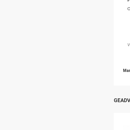
O
V
Mar
GEADV