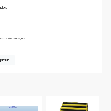
nder:
asmiddel reinigen.
apkruk