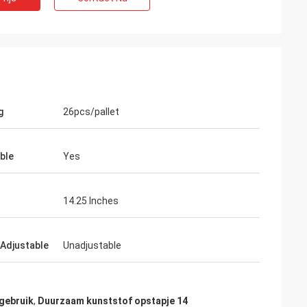
g
26pcs/pallet
ble
Yes
14.25 Inches
 Adjustable
Unadjustable
 gebruik
,
Duurzaam kunststof opstapje 14