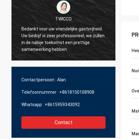
TWICCO
Bedankt voor uw vriendelijke gastvrijheid.
De uit
PR
Uw bedrijf is zeer professioneel, we zullen
dienst,
in de nabije toekomst een prettige
techni
samenwerking hebben.
profes
Hei
beheer
versch
Num
Contactpersoon :
Alan
Ove
Telefoonnummer :
+8618150108908
Whatsapp :
+8615959343092
Mat
Contact
Mar