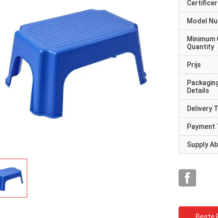
Certificer
Model N
Minimum 
Quantity
Prijs
Packagin
Details
Delivery 
Payment 
Supply Abi
Beste P