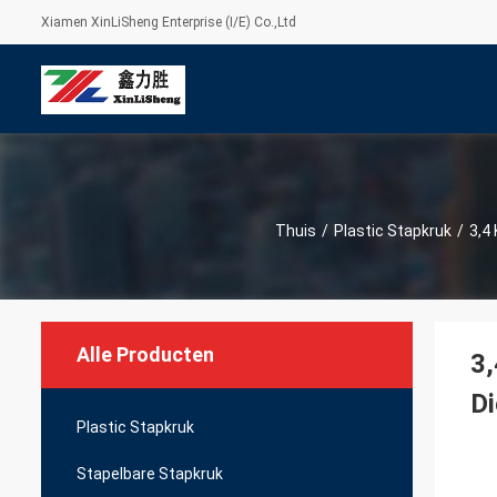
Xiamen XinLiSheng Enterprise (I/E) Co.,Ltd
Thuis
/
Plastic Stapkruk
/
3,4
Alle Producten
3,
Di
Plastic Stapkruk
Stapelbare Stapkruk