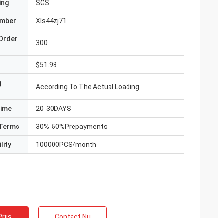
ing
SGS
umber
Xls44zj71
Order
300
$51.98
g
According To The Actual Loading
Time
20-30DAYS
Terms
30%-50%Prepayments
lity
100000PCS/month
rijs
Contact Nu