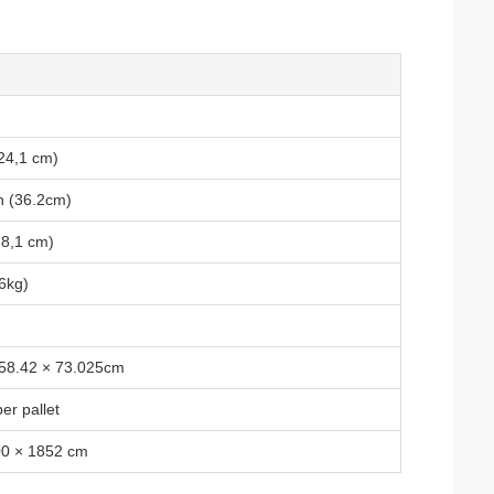
(24,1 cm)
h (36.2cm)
38,1 cm)
6kg)
 58.42 × 73.025cm
er pallet
00 × 1852 cm