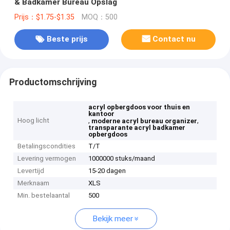
& Badkamer Bureau Opslag
Prijs：$1.75-$1.35
MOQ：500
Beste prijs
Contact nu
Productomschrijving
acryl opbergdoos voor thuis en
kantoor
Hoog licht
,
,
moderne acryl bureau organizer
transparante acryl badkamer
opbergdoos
Betalingscondities
T/T
Levering vermogen
1000000 stuks/maand
Levertijd
15-20 dagen
Merknaam
XLS
Min. bestelaantal
500
Bekijk meer