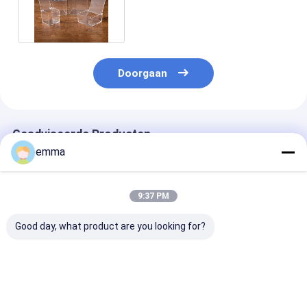
Kantoor & Badkamer Bureau
Opslag
Doorgaan
Geadviseerde Producten
emma
9:37 PM
Good day, what product are you looking for?
Grote doorzichtige
Pas acrylaatdozen
Aanpassen
plastic opbergdoos
met deksel aan voor
transparante 
voor verpakking en
display, heldere
opslagdoos ka
opslag Transparante
plastic vierkante
worden gebrui