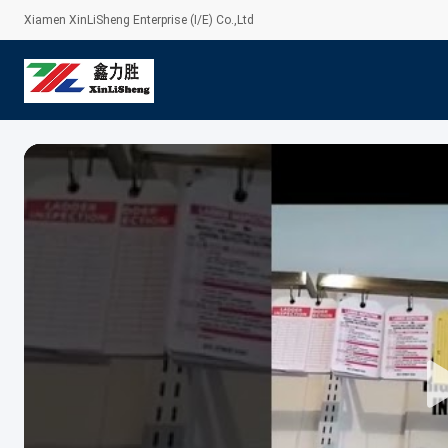
Xiamen XinLiSheng Enterprise (I/E) Co.,Ltd