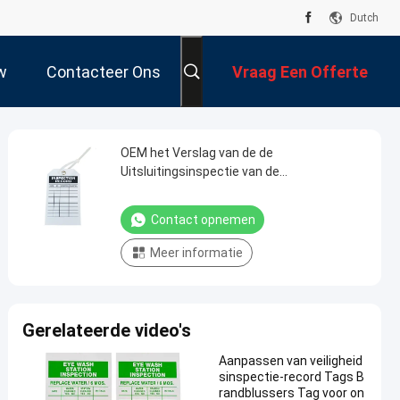
Dutch
w
Contacteer Ons
Vraag Een Offerte
Aan
OEM het Verslag van de de
Uitsluitingsinspectie van de
Polyesterveiligheid etiketteert 0.551in
Dikte
Contact opnemen
Meer informatie
Gerelateerde video's
Aanpassen van veiligheid
sinspectie-record Tags B
randblussers Tag voor on