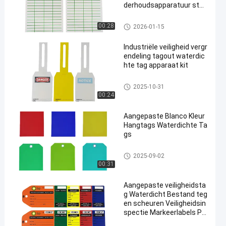
derhoudsapparatuur stei
gerplaten
Plastic Veiligheidsmarkering
00:28
2026-01-15
Industriële veiligheid vergr
endeling tagout waterdic
hte tag apparaat kit
Plastic Veiligheidsmarkering
2025-10-31
00:24
Aangepaste Blanco Kleur
Hangtags Waterdichte Ta
gs
Plastic Veiligheidsmarkering
2025-09-02
00:31
Aangepaste veiligheidsta
g Waterdicht Bestand teg
en scheuren Veiligheidsin
spectie Markeerlabels PV
C Management Tag